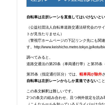
自転車は左折レーンを直進してはいけないと
（公益社団法人自転車道路交通法研究会のサイト
トが見当たりません）
（警視庁ホームページの下記リンク先にも関
す。http://www.keishicho.metro.tokyo.jp/kotu/bi
調べてみると、
道路交通法の第20条（車両通行帯）と第35
第35条（指定通行区分）では、
軽車両が除外
自転車は左折レーンからしか直進できない
こ
この条文解釈は難しいです。
2つの条文の組み合わせ、且つ例外規定を読み
（こんなルールを知っているドライバーは少