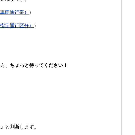
条（車両通行帯）
）
条（指定通行区分）
）
た方、
ちょっと待ってください！
。
る」
と判断します。