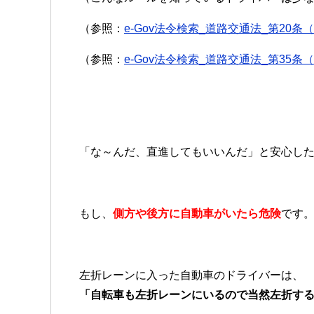
（参照：
e-Gov法令検索_道路交通法_第20
（参照：
e-Gov法令検索_道路交通法_第35
「な～んだ、直進してもいいんだ」と安心し
もし、
側方や後方に自動車がいたら危険
です
左折レーンに入った自動車のドライバーは、
「自転車も左折レーンにいるので当然左折す