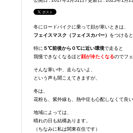
公開日 :
2017年1月31日
/ 更新日 :
2023年1月2
冬にロードバイクに乗って顔が寒いときは、
フェイスマスク（フェイスカバー）
をつける
特に
５℃前後から０℃に近い環境
で走ると
我慢できなくなるほど
顔が冷たくなる
のでフ
そんな寒い中、走らないよ、
という声も聞こえてきますが、
冬は、
花粉も、紫外線も、熱中症も心配しなくて良
地域によっては、
晴れの日も結構あります。
（ちなみに私は関東在住です）